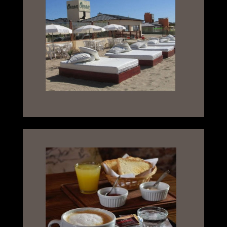
ver Promoción en el
BALNEARIO OCEAN
a 400 mts. del Hotel
Emerg. Medicas
las 24 horas.
Lista de Servicios:
Desayuno Continental
Lavandería opcional -
Internet Wi-fi. -
Seguridad las 24 horas.
Estacionamiento Propio